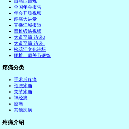
跟痛症锻炼
全国年会报告
年会开场视频
疼痛大讲堂
直播江城报道
颈椎锻炼视频
大道至简-访谈2
大道至简-访谈1
松花江文化讲坛
腰椎、肩关节锻炼
疼痛分类
手术后疼痛
颈腰疼痛
关节疼痛
神经痛
癌痛
其他疾病
疼痛介绍