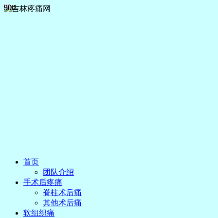
300
990
首页
团队介绍
手术后疼痛
脊柱术后痛
其他术后痛
软组织痛