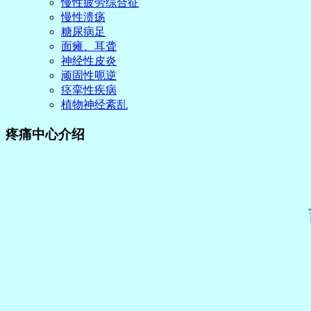
慢性疲劳综合征
慢性溃疡
糖尿病足
面瘫、耳聋
神经性皮炎
顽固性呃逆
痉挛性疾病
植物神经紊乱
疼痛中心介绍