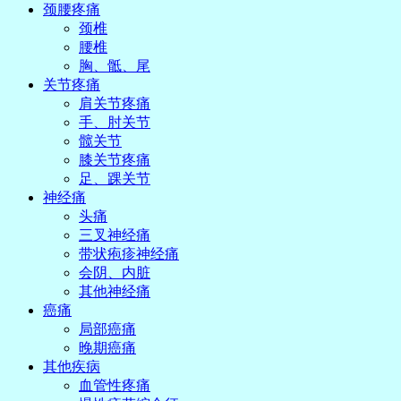
颈腰疼痛
颈椎
腰椎
胸、骶、尾
关节疼痛
肩关节疼痛
手、肘关节
髋关节
膝关节疼痛
足、踝关节
神经痛
头痛
三叉神经痛
带状疱疹神经痛
会阴、内脏
其他神经痛
癌痛
局部癌痛
晚期癌痛
其他疾病
血管性疼痛